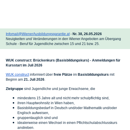
Infomail@WienerAusbildungsgarantie.at
-
Nr. 38, 26.05.2026
Neuigkeiten und Veränderungen in den Wiener Angeboten am Übergang
Schule - Beruf für Jugendliche zwischen 15 und 21 bzw. 25.
WUK construct: Brückenkurs (Basisbildungskurs) - Anmeldungen für
Kursstart im Juli 2026
WUK construct
informiert über
freie Plätze
im
Basisbildungskurs
mit
Beginn am
21. Juli 2026
.
Zielgruppe
sind Jugendliche und junge Erwachsene, die
mindestens 15 Jahre alt und nicht mehr schulpflichtig sind,
ihren Hauptwohnsitz in Wien haben
,
Basisbildungsbedarf in Deutsch und/oder Mathematik und/oder
Englisch aufweisen,
gruppentauglich sind und
idealerweise einen Wechsel in einen Pflichtschulabschlusskurs
anstreben.